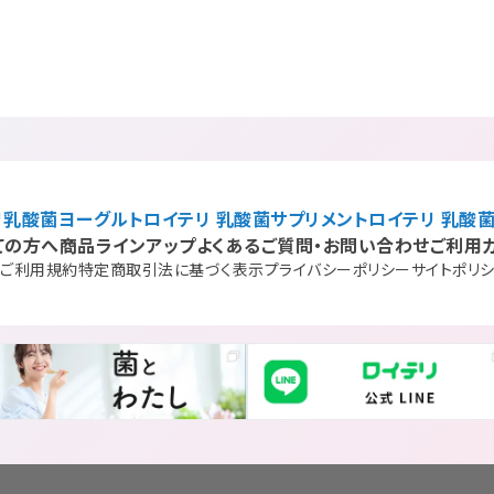
リ乳酸菌ヨーグルト
ロイテリ 乳酸菌サプリメント
ロイテリ 乳酸菌
ての方へ
商品ラインアップ
よくあるご質問・お問い合わせ
ご利用
ご利用規約
特定商取引法に基づく表示
プライバシーポリシー
サイトポリ