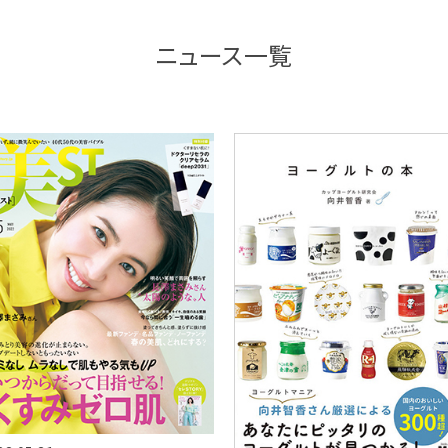
ニュース一覧