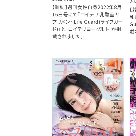
20
【雑誌】週刊女性自身2022年8月
【
16日号にて「ロイテリ 乳酸菌サ
乳
プリメントLife Guard(ライフガー
G
ド)」と「ロイテリヨーグルト」が掲
載
載されました。