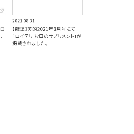
2021.08.31
「ロ
【雑誌】美的2021年8月号にて
し
「ロイテリ お口のサプリメント」が
掲載されました。