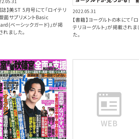
22.05.31
雑誌】美ST 5月号にて「ロイテリ
2022.05.31
酸菌サプリメントBasic
【書籍】ヨーグルトの本にて「ロ
uard(ベーシックガード)」が掲
テリヨーグルト」が掲載されま
されました。
た。