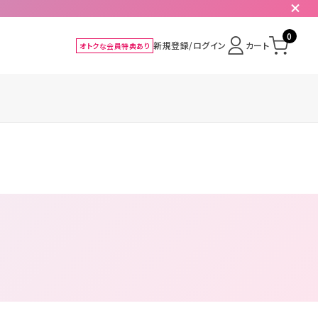
0
新規登録/ログイン
カート
オトクな会員特典あり