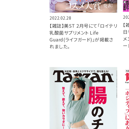
20
2022.02.28
【
【雑誌】美ST 2月号にて「ロイテリ
日
乳酸菌サプリメント Life
メ
Guard(ライフガード)」が掲載さ
ー
れました。