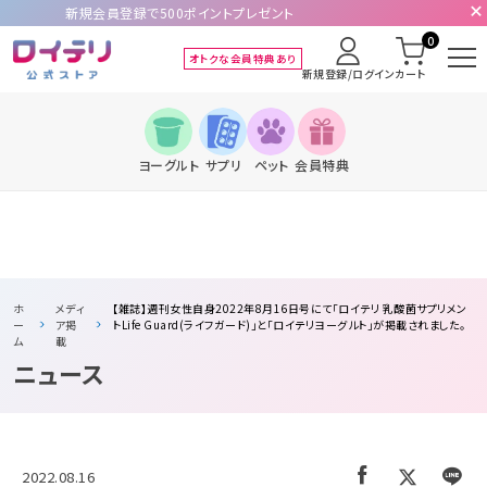
新規会員登録で500ポイントプレゼント
0
オトクな会員特典あり
新規登録/ログイン
カート
ヨーグルト
サプリ
ペット
会員特典
ホ
メディ
【雑誌】週刊女性自身2022年8月16日号にて「ロイテリ 乳酸菌サプリメン
ー
ア掲
トLife Guard(ライフガード)」と「ロイテリヨーグルト」が掲載されました。
ム
載
ニュース
2022.08.16