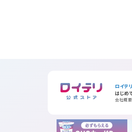
ロイテ
はじめ
会社概要