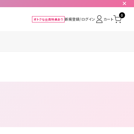
0
新規登録/ログイン
カート
オトクな会員特典あり