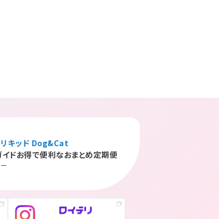
リキッド Dog&Cat
ガイド
お得で便利なおまとめ定期便
シー