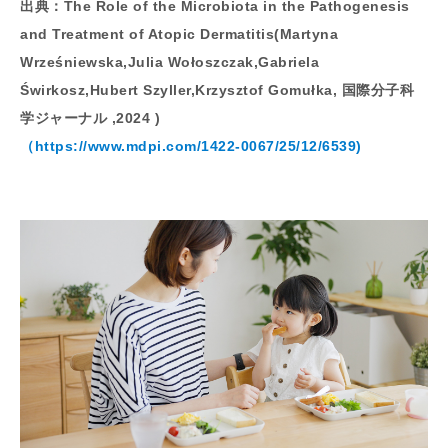
出典：The Role of the Microbiota in the Pathogenesis
and Treatment of Atopic Dermatitis(Martyna
Wrześniewska,Julia Wołoszczak,Gabriela
Świrkosz,Hubert Szyller,Krzysztof Gomułka, 国際分子科
学ジャーナル ,2024 )
（https://www.mdpi.com/1422-0067/25/12/6539)