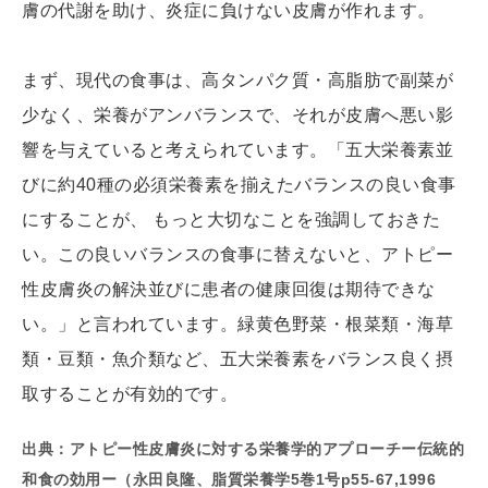
膚の代謝を助け、炎症に負けない皮膚が作れます。
まず、現代の食事は、高タンパク質・高脂肪で副菜が
少なく、栄養がアンバランスで、それが皮膚へ悪い影
響を与えていると考えられています。「五大栄養素並
びに約40種の必須栄養素を揃えたバランスの良い食事
にすることが、 もっと大切なことを強調しておきた
い。この良いバランスの食事に替えないと、アトピー
性皮膚炎の解決並びに患者の健康回復は期待できな
い。」と言われています。緑黄色野菜・根菜類・海草
類・豆類・魚介類など、五大栄養素をバランス良く摂
取することが有効的です。
出典：アトピー性皮膚炎に対する栄養学的アプローチー伝統的
和食の効用ー（永田良隆、脂質栄養学5巻1号p55-67,1996