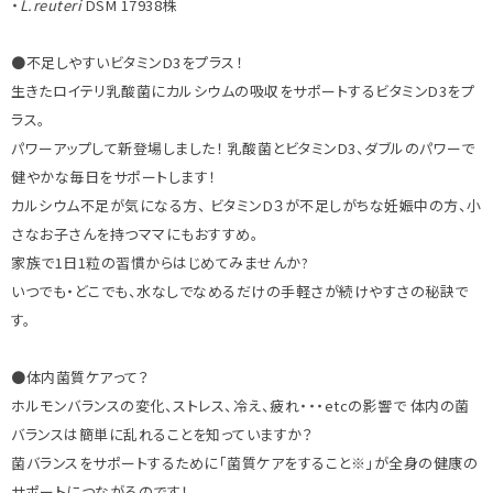
・
L.reuteri
DSM 17938株
●不足しやすいビタミンD3をプラス！
生きたロイテリ乳酸菌にカルシウムの吸収をサポートするビタミンD3をプ
ラス。
パワーアップして新登場しました！ 乳酸菌とビタミンD3、ダブルのパワーで
健やかな毎日をサポートします！
カルシウム不足が気になる方、 ビタミンD３が不足しがちな妊娠中の方、小
さなお子さんを持つママにもおすすめ。
家族で1日1粒の習慣からはじめてみませんか?
いつでも・どこでも、水なしでなめるだけの手軽さが続けやすさの秘訣で
す。
●体内菌質ケアって？
ホルモンバランスの変化、ストレス、冷え、疲れ・・・etcの影響で 体内の菌
バランスは簡単に乱れることを知っていますか？
菌バランスをサポートするために「菌質ケアをすること※」が全身の健康の
サポートにつながるのです！