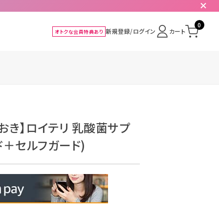
0
新規登録/ログイン
カート
オトクな会員特典あり
月おき】ロイテリ 乳酸菌サプ
ド＋セルフガード)