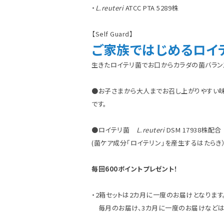
・
L.reuteri
ATCC PTA 5289株
【Self Guard】
ご家族ではじめるロイ
生きたロイテリ菌でお口からカラダの菌バラン
●お子さまから大人までお召し上がりやすい
です。
●ロイテリ菌
L.reuteri
DSM 17938株配合
(菌ケア成分「ロイテリン」を産生するはたらき
毎回600ポイントプレゼント！
・2箱セットは2カ月に一度のお届けとなります
毎月のお届け、3カ月に一度のお届けなどは